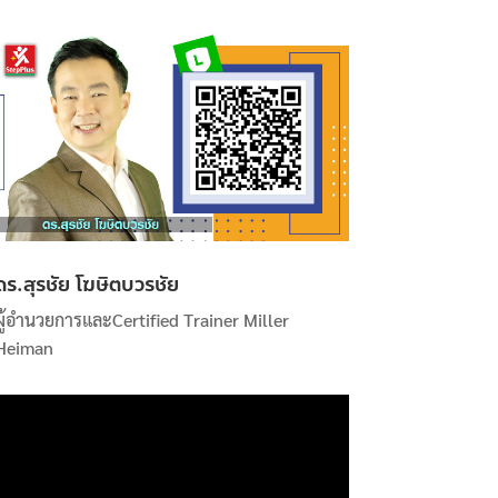
ดร.สุรชัย โฆษิตบวรชัย
ผู้อำนวยการและCertified Trainer Miller
Heiman