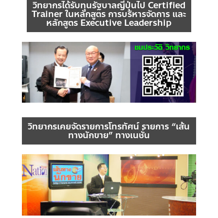
วิทยากรได้รับทุนรัฐบาลญี่ปุ่นไป Certified
Trainer ในหลักสูตร การบริหารจัดการ และ
หลักสูตร Executive Leadership
วิทยากรเคยจัดรายการโทรทัศน์ รายการ “เส้น
ทางนักขาย” ทางเนชั่น