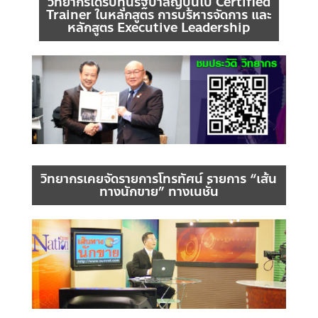
วิทยากรได้รับทุนรัฐบาลญี่ปุ่นไป Certified
Trainer ในหลักสูตร การบริหารจัดการ และ
หลักสูตร Executive Leadership
วิทยากรเคยจัดรายการโทรทัศน์ รายการ “เส้น
ทางนักขาย” ทางเนชั่น