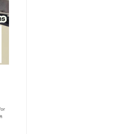
for
ิค