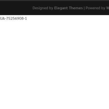
Designed by
Elegant Themes
| Powered by
W
UA-75256908-1