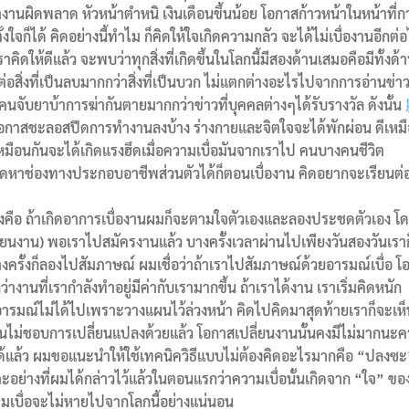
ำงานผิดพลาด หัวหน้าตำหนิ เงินเดือนขึ้นน้อย โอกาสก้าวหน้าในหน้าที่ก
ก็ได้ คิดอย่างนี้ทำไม ก็คิดให้ใจเกิดความกลัว จะได้ไม่เบื่องานอีกต่
ิดให้ดีแล้ว จะพบว่าทุกสิ่งที่เกิดขึ้นในโลกนี้มีสองด้านเสมอคือมีทั้งด้
ิ่งที่เป็นลบมากกว่าสิ่งที่เป็นบวก ไม่แตกต่างอะไรไปจากการอ่านข่า
คนจับยาบ้าการฆ่ากันตายมากกว่าข่าวที่บุคคลต่างๆได้รับรางวัล ดังนั้น
มีโอกาสชะลอสปีดการทำงานลงบ้าง ร่างกายและจิตใจจะได้พักผ่อน ดีเหม
มือนกันจะได้เกิดแรงฮึดเมื่อความเบื่อมันจากเราไป คนบางคนชีวิต
คิดหาช่องทางประกอบอาชีพส่วนตัวได้ก็ตอนเบื่องาน คิดอยากจะเรียนต่
เองคือ ถ้าเกิดอาการเบื่องานผมก็จะตามใจตัวเองและลองประชดตัวเอง โ
ี่ยนงาน) พอเราไปสมัครงานแล้ว บางครั้งเวลาผ่านไปเพียงวันสองวันเราก
 บางครั้งก็ลองไปสัมภาษณ์ ผมเชื่อว่าถ้าเราไปสัมภาษณ์ด้วยอารมณ์เบื่อ 
่างานที่เรากำลังทำอยู่มีค่ากับเรามากขึ้น ถ้าเราได้งาน เราเริ่มคิดหนัก
มณ์ไม่ได้ไปเพราะวางแผนไว้ล่วงหน้า คิดไปคิดมาสุดท้ายเราก็จะเห็
งคนไม่ชอบการเปลี่ยนแปลงด้วยแล้ว โอกาสเปลี่ยนงานนั้นคงมีไม่มากนะค
านได้แล้ว ผมขอแนะนำให้ใช้เทคนิควิธีแบบไม่ต้องคิดอะไรมากคือ “ปลงซ
พราะอย่างที่ผมได้กล่าวไว้แล้วในตอนแรกว่าความเบื่อนั้นเกิดจาก “ใจ” ขอ
 ความเบื่อจะไม่หายไปจากโลกนี้อย่างแน่นอน