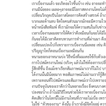
เราเบื่องานแล้ว จะเกิดอะไรขึ้นบ้าง เช่น อาจจะท
งานมีน้อยลง เผลอๆอาจจะมีโอกาสตกงานโดยไม่ตั้งใจ
เปลี่ยนวิกฤตเป็นโอกาสโดยการคิดสร้างสรรค์ ถ้าเราค
บวกและด้านลบ จิตใจคนส่วนมากมักจะมีความไวต่อส
หน้าหนังสือพิมพ์ ที่เรามักจะให้ความสนในกับข่าว
เวลาเบื่องานผมอยากให้คิดว่าดีเหมือนกันจะได้
กันจะได้มีเวลาคิดทบทวนการทำงานที่ผ่านมา ดีเห
เปลี่ยนแปลงไปก็เพราะการเบื่องานนี่แหละ เช่น 
ปริญญาโทก็ตอนเบื่องานเหมือนกัน
หนามยอกเอาหนามบ่ง วิธีหนึ่งที่ผมเคยใช้กับตัว
การไปสมัครงานใหม่ (จริงๆ แล้วไม่ใช่ต้องการเปล
รู้สึกดีขึ้น ถึงแม้เขาเรียกสัมภาษณ์มาเราก็ไม่ไป
ได้งานนั้นมีน้อยมาก พอสัมภาษณ์ไม่ผ่านเราก็รู้สึกว
เพราะตอนที่ไปสมัครและสัมภาษณ์เราไปเพราะอาร
งานปัจจุบันของเราดีกว่าในหลายเรื่อง ยิ่งคนบา
ปลงซะบ้าง ถ้าไม่มีวิธีไหนช่วยให้เราหายเบื่อง
คิดเสียว่าในโลกนี้ไม่มีงานไหนที่เราจะไม่เบื่อ เ
ไม่ใช่ “ตัวของงาน” ดังนั้น ถ้าเรายังมีจิตใจอยู่