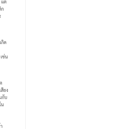
 แต่
ิก
ะ
่
เกิด
 เช่น
ิต
สียง
มกับ
งใน
้า