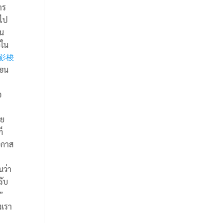
าร
อไป
าน
วใน
影梭
ือน
อ
ดย
็
โอกาส
นว่า
รับ
ะ”
งเรา