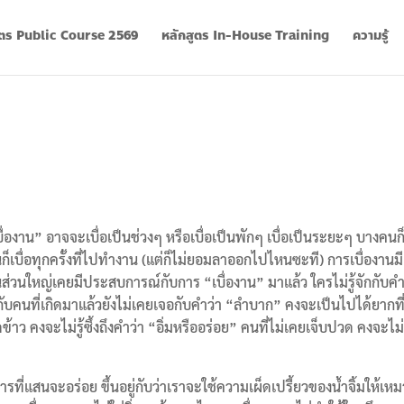
ูตร Public Course 2569
หลักสูตร In-House Training
ความรู้
ื่องาน” อาจจะเบื่อเป็นช่วงๆ หรือเบื่อเป็นพักๆ เบื่อเป็นระยะๆ บางคนก็ร
นก็เบื่อทุกครั้งที่ไปทำงาน (แต่ก็ไม่ยอมลาออกไปไหนซะที) การเบื่องานมี
วนใหญ่เคยมีประสบการณ์กับการ “เบื่องาน” มาแล้ว ใครไม่รู้จักกับคำน
ับคนที่เกิดมาแล้วยังไม่เคยเจอกับคำว่า “ลำบาก” คงจะเป็นไปได้ยากที
าว คงจะไม่รู้ซึ้งถึงคำว่า “อิ่มหรืออร่อย” คนที่ไม่เคยเจ็บปวด คงจะไม
รที่แสนจะอร่อย ขึ้นอยู่กับว่าเราจะใช้ความเผ็ดเปรี้ยวของน้ำจิ้มให้เห