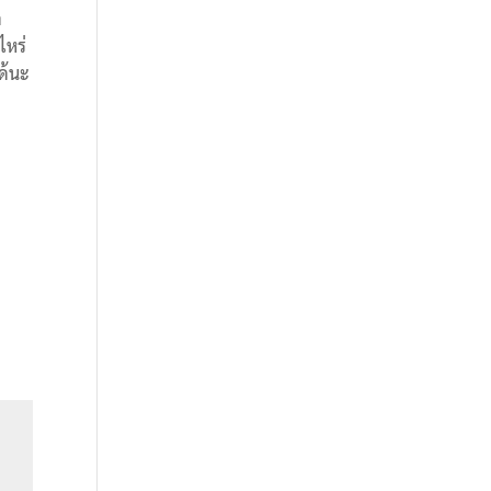
ด
ไหร่
ด้นะ