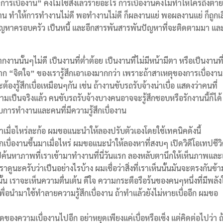
รเบื่องาน” คงไม่ใช่สิ่งเลวร้ายอะไร การเบื่องานคงไม่ทำให้ใครถึงตาย
น ทำให้การทำงานไม่ดี พอทำงานไม่ดี ก็ผลงานแย่ พอผลงานแย่ ก็ถูกเล
ใช้ก็มีปัญหาครอบครัว เป็นหนี้ และอีกสารพันสารพันปัญหาที่จะติดตามมา แล
ากงานนั้นๆไม่ดี เป็นงานที่ต่ำต้อย เป็นงานที่ไม่มีหน้ามีตา หรือเป็นงานที
 “จิตใจ” ของเรารู้สึกเอาเองมากกว่า เพราะถ้าสาเหตุของการเบื่องาน
องรู้สึกเบื่อเหมือนๆกัน เช่น ถ้างานขับรถรับจ้างน่าเบื่อ แสดงว่าคนที่
วามเป็นจริงแล้ว คนขับรถรับจ้างบางคนอาจจะรู้สึกชอบหรือรักงานนี้ก็ได้
กับการทำงานและคนที่มีความรู้สึกเบื่องาน
นมาเมื่อไหร่ละก้อ ผมขอแนะนำให้ลองปรับตัวเองโดยใช้เทคนิคดังนี้
ึกเบื่องานขึ้นมาเมื่อไหร่ ผมขอแนะนำให้ลองหาที่สงบๆ เปิดวิดีโอเทปชีว
นหาภาพที่เราเข้ามาทำงานที่นี่วันแรก ลองหลับตานึกให้เห็นภาพและเ
ครับว่าเป็นอย่างไรบ้าง ผมเชื่อว่าสิ่งที่เราเห็นนั้นมันจะตรงกันข้า
นนั้น เราจะเห็นความตื่นเต้น ดีใจ ความกระตือรือร้นของคนๆหนึ่งที่มีพลั
่อนำมาใช้ทำลายความรู้สึกเบื่องาน ถ้าทำแล้วยังไม่หายเบื่ออีก ผมขอ
อดของความเบื่องานไปอีก อย่าหยุดเพียงแค่เบื่อหรือเซ็ง แต่คิดต่อไปว่า ถ