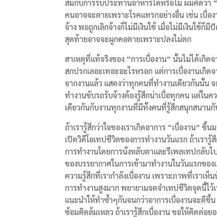
สมกับการรับประทานอาหารได้หรือไม่ ผมคิดว่า “กา
คนอาจจะตายเพราะโรคแทรกอย่างอื่น เช่น เบื่องา
จ้าง พอถูกเลิกจ้างก็ไม่มีเงินใช้ เมื่อไม่มีเงิน
สุดท้ายอาจจะผูกคอตายเพราะปลงไม่ตก
สาเหตุที่แท้จริงของ “การเบื่องาน” นั้นไม่ได้เกิดจ
สกปรกเลอะเทอะอะไรหรอก แต่การเบื่องานเกิดจาก
จากงานแล้ว แสดงว่าทุกคนที่ทำงานเดียวกันนั้น จะต้
ทำงานขับรถรับจ้างต้องรู้สึกน่าเบื่อทุกคน แต่ในค
เดียวกันกับงานทุกงานที่มีทั้งคนที่รู้สึกสนุกสนาน
ถ้าเรารู้สึกว่าใจของเราเกิดอาการ “เบื่องาน” ขึ้
เปิดวิดีโอเทปชีวิตของการทำงานวันแรก ถ้าเรารู้ส
การทำงานโดยการนั่งหลับตาและรีเพลเทปกลับไปค้
ของบรรยากาศในการเข้ามาทำงานในวันแรกของเราดูนะ
ความรู้สึกที่เรากำลังเบื่องาน เพราะภาพที่เราเห็
การทำงานสูงมาก พยายามจดจำเทปชีวิตจุดนี้ไว้เพื
แนะนำให้ทำซ้ำๆกันจนกว่าอาการเบื่องานจะดีขึ้น
ซ้อมคิดล้มเหลว ถ้าเรารู้สึกเบื่องาน ขอให้คิดต่อย