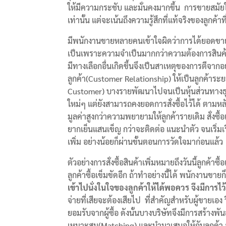
ให้มีความกระชับ และมั่นคงมากขึ้น การขายสมัยให
เท่านั้น แต่จะเน้นถึงความรู้สึกที่แท้จริงของลูกค้
มีพนักงานขายหลายคนเข้าใจผิดว่าการได้ยอดขายเ
เป็นเพราะความจำเป็นมากกว่าความต้องการสินค้าขอ
มีทางเลือกอื่นเกิดขึ้นจึงเป็นสาเหตุของการตีจากอ
ลูกค้า(Customer Relationship) ให้เป็นลูกค้าร
Customer) บางรายพัฒนาไปจนเป็นหุ้นส่วนทางธุร
ใหม่ๆ แต่ยังสามารถคงยอดการสั่งซื้อไว้ได้ ตามหล
มูลค่าสูงกว่าความพยายามให้ลูกค้ารายเดิม สั่งซื้
ยากเย็นแสนเข็ญ กว่าจะติดต่อ แนะนำตัว จนเริ่มเ
เพิ่ม อย่างน้อยก็ผ่านขั้นตอนการวัดใจมาก่อนแล้ว
ตัวอย่างการสั่งซื้อสินค้าเพิ่มหมายถึงวันนี้ลูกค้าซื
ลูกค้าซื้อเข็มขัดอีก ถ้าทำอย่างนี้ได้ พนักงานขาย
เข้าไปนั่งในใจของลูกค้าให้ได้พอควร จึงมีการไว้
จ่ายที่เสียจะต้องเสียไป ที่สำคัญสำหรับผู้ขายเอง ว
ยอมรับจากผู้ซื้อ ดังนั้นบางบริษัทจึงมีการสร้าง
เหมาะสม(Matching) และนำมาเสนอให้กับลูกค้า ลูกค