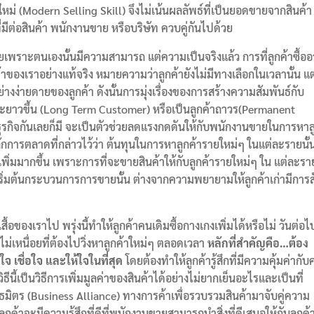
ม่ (Modern Selling Skill) จึงไม่เน้นผลลัพธ์ที่เป็นยอดขายจากสินค้า
าที่มีต่อสินค้า พนักงานขาย หรือบริษัท ควบคู่กันไปด้วย
พราะตนเองนั้นมีความสามารถ แต่ความเป็นจริงแล้ว การที่ลูกค้าซื้อ
งเราอย่างแท้จริง หมายความว่าลูกค้ายังไม่มีทางเลือกในเวลานั้น แต่
ย่างง่ายดายของลูกค้า ดังนั้นการมุ่งเรื่องของการสร้างความสัมพันธ์กับ
ะยะยาวขึ้น (Long Term Customer) หรือเป็นลูกค้าถาวร(Permanent
กิจกันเลยก็มี จะเป็นตัวช่วยลดแรงกดดันให้กับพนักงานขายในการหาล
ักการตลาดที่กล่าวไว้ว่า ต้นทุนในการหาลูกค้ารายใหม่ๆ ในแต่ละรายนั้น
อเพิ่มมากขึ้น เพราะการที่จะขายสินค้าให้กับลูกค้ารายใหม่ๆ ใน แต่ละราย
ริ่มต้นกระบวนการการขายนั้น ต่างจากความพยายามให้ลูกค้าเก่ามีการสั่
้อเสื้อของเราไป พรุ่งนี้ทำให้ลูกค้าคนเดิมซื้อกางเกงเพิ่มได้หรือไม่ วันต่อไ
ก็ไม่เหนื่อยที่ต้องไปวิ่งหาลูกค้าใหม่ๆ ตลอดเวลา
หลักที่สำคัญคือ…ต้อง
ใจ เชื่อใจ และให้ใจในที่สุด
โดยต้องทำให้ลูกค้ารู้สึกที่มีความคุ้มค่ากับค
ิธีนี้เป็นวิธีการเพิ่มมูลค่าของสินค้าได้อย่างไม่ยากเย็นอะไรและเป็นที่
พันธมิตร (Business Alliance) ทางการค้าเพื่อรวบรวมสินค้ามาจับคู่ความ
้าจะมีความรู้สึกที่ดีที่พนักงานขายสามารถนำสิ่งที่ดีเสนอให้กับลูกค้า