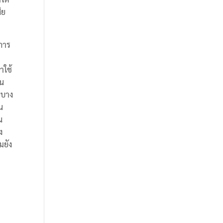
ีย
นการ
าใช้
าน
ยบาง
น
น
ง
มยัง