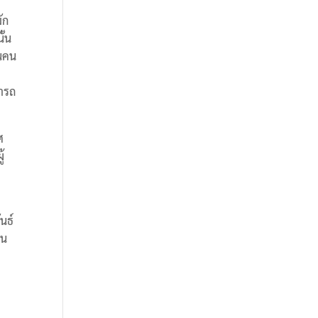
ัก
ั้น
ยนคน
มารถ
ศ
้
นธ์
ใน