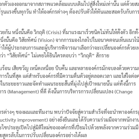
ตัวเองออกมาจากสภาพแวดล้อมแบบเดิมไปสู่สิ่งใหม่เท่านั้น แต่ด้วย
รุนแรงขึ้นทุกวัน ทำให้องค์กรต่างๆ ต้องปรับตัวให้ทันและสอดรับกับกา
หนึ่งนั้นคือ วิกฤติ (Crisis) ที่มาแรงมาเร็วชนิดไม่ทันให้ตั้งตัว อีกทั้
นึ่งนั้นคือ วิสัยทัศน์ (Vision) จากการมองไกลไปในอนาคตจนเห็นแนวโน
ถ้าให้ผู้ประกอบการและผู้บริหารพิจารณาเลือกว่าจะเปลี่ยนองค์กรด้วยเห
 “วิสัยทัศน์” ไม่เคยได้ยินใครตอบว่า “วิกฤติ” สักราย
 รีบร้อน เสียขวัญ เหน็ดเหนื่อย บีบคั้น และหลายองค์กรมักจบลงด้วยความ
รในที่สุด แต่สำหรับองค์กรที่มีความตื่นตัวอยู่ตลอดเวลา และใส่ใจต่
ะยะยาวและจัดทำแผนระยะสั้นที่มุ่งไปสู่เป้าหมายนั้น แต่ทั้งนี้การ
าร (Management) ที่ดี ดังนั้นการบริหารการเปลี่ยนแปลง (Change
ต่างๆ ของผมและทีมงาน พบว่าปัจจัยสู่ความสำเร็จที่จะนำพาองค์กรสู
tivity improvement) อย่างยั่งยืนและได้รับความร่วมมือจากพนักงา
่จะไขประตูเปิดไปสู่มิติใหม่ขององค์กรที่เปี่ยมไปด้วยพลังจากความร่วมม
้วยสูตรลับในการปรับเปลี่ยนองค์กรอย่างได้ผล