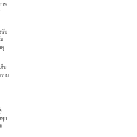
สภาพ
ร
งนับ
้ม
ตุ
เจ็บ
อความ
่
นทุก
ือ