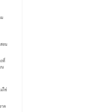
าม
ารสอน
ถที่
ียน
ม่ใช่
่ขาด