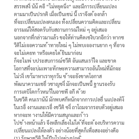
สรรพสงิ่ นัน้ คอื “ไม่หยุดนิ่ง” และมีการเปลี่ยนแปลง
ตามมาเป็นปรกติ เมื่อเป็นเชน่ นี้ เราจึงต ้องกล้า
ที่จะเปลี่ยนแปลงตนเอง ทั้งเปลี่ยนความคิดและเปลี่ยน
อารมณ์ให้สอดรับกับสถานการณ์ใหม่ ๆ อยู่เสมอ
นอกจากที่กล่าวมาแล้ว ขอให้ท่านคิดเชงิบวกอีกว่า หากช
วีติไม่เจอความท ้าทายใหม่ ๆ ไม่พบเจองานยาก ๆ ที่อาจ
จะไม่เคยท าหรือเคยได ้ยินมาก่อน
ก็จะไมพ่ บประสบการณ์ชวีติ อันแสนเรา้ใจ และขาด
โอกาสที่จะบ่มเพาะทักษะความสามารถอันใหม่ที่มักจะ
ไม่วงิ่ เขา้มาหาเราทุกวัน ซ ้าจะยังขาดโอกาส
พัฒนาความเชยี่ วชาญซงึ่ มักจะเป็นพนื้ ฐานรองรับ
การเตบิโตกา้วหนา้ในอาชพี อกี ด ้วย
ในชวีติ คนเรานัน้ มักพบศกึหนักจากการเปลยี่ นแปลงทัง้
ในเรอื่ งงานและเรอื่ งชวีติ ซงึ่ ถาโถมจากรอบตัวอยู่เสมอ
หากจะท างานให้มีความสนุกและก ้าว
ไปข ้างหน้าแล้ว จึงหลีกเลี่ยงไม่ได ้ที่จะต ้องบริหารความ
เปลี่ยนแปลงให้ลงตัว อย่างน้อยที่สุดก็เพื่อสองอย่างคือ
(1) รักษาชวีติ ใหเ้ป็นไปอย่างปกต ิ