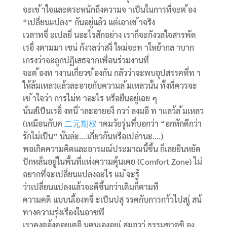
จะเข ้าใจและตระหนักถึงความจ าเป็นในการที่จะต ้อง
“เปลี่ยนแปลง” กันอยู่แล้ว แต่เอาเข ้าจริง
เวลาทจี่ ะเปลยี่ นอะไรสักอย่าง เราก็จะกังวลใจสารพัด
เรอื่ งตามมา เชน่ กังวลว่าสงิ่ ใหม่จะท าใหย้ากล าบาก
เกรงว่าจะถูกปฏิเสธจากเพื่อนร่วมงานที่
จะต ้องท างานเกี่ยวข ้องกัน กลัวว่าจะพบอุปสรรคที่ท า
ให้ล้มเหลวแล้วละอายกับความล ้มเหลวนั้น ทั้งที่ควรจะ
เข ้าใจว่า การไม่ท าอะไร หรือยืนอยู่เฉย ๆ
นั่นสเิป็นเรอื่ งทนี่ ่าละอายยงิ่ กวา่ ลงมอื ท าแลว้ล ้มเหลว
(เหมือนกับค
二元期权
าคมวัยรุ่นที่บอกว่า “อกหักดีกว่า
รักไม่เป็น” นั่นล่ะ….เกี่ยวกันหรือเปล่านะ….)
พอเกิดความคิดและอารมณ์ประมาณนี้ขึ้น ก็เลยยืนหยัด
ปักหลั่นอยู่ในพื้นที่แห่งความคุ้นเคย (Comfort Zone) ไม่
อยากที่จะเปลี่ยนแปลงอะไร แม ้จะรู้
ว่าเปลี่ยนแปลงแล้วจะดีขึ้นกว่าเดิมก็ตามที
ความคดิ แบบนเี้องทจี่ ะเป็นปสุ รรคกับการกา้วไปสเู่ สน้
ทางความรุ่งเรืองในอาชพี
เราคงตอ้งคอยเตอื นตนเองอยเู่ สมอวา่ ธรรมชาตขิ อง