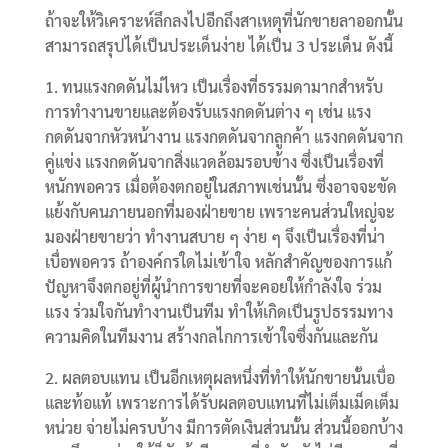
ถ้าจะให้วิเคราะห์ลึกลงไปอีกถึงสาเหตุที่นักขายลาออกนั้น
สามารถสรุปได้เป็นประเด็นง่าย ได้เป็น 3 ประเด็น ดังนี้
1. ทนแรงกดดันไม่ไหว เป็นเรื่องที่ธรรมดามากสำหรับ
การทำงานขายและต้องรับแรงกดดันต่าง ๆ เช่น แรง
กดดันจากหัวหน้างาน แรงกดดันจากลูกค้า แรงกดดันจาก
คู่แข่ง แรงกดดันจากสิ่งแวดล้อมรอบข้าง ซึ่งเป็นเรื่องที่
หนักพอควร เมื่อต้องตกอยู่ในสภาพเช่นนั้น ซึ่งอาจจะขัด
แย้งกับคนภายนอกที่มองฝ่ายขาย เพราะคนส่วนใหญ่จะ
มองฝ่ายขายว่า ทำงานสบาย ๆ ง่าย ๆ จึงเป็นเรื่องที่น่า
เบื่อพอควร ถ้าองค์กรใดไม่เข้าใจ หลักสำคัญของการแก้
ปัญหาจึงตกอยู่ที่ผู้นำการขายที่จะคอยให้กำลังใจ ร่วม
แรง ร่วมใจกันทำงานเป็นทีม ทำให้เกิดเป็นรูปธรรมทาง
ความคิดในทีมงาน สร้างกลไกการเข้าใจซึ่งกันและกัน
2. ผลตอบแทน เป็นอีกเหตุผลหนึ่งที่ทำให้นักขายนั้นเบื่อ
และท้อแท้ เพราะการได้รับผลตอบแทนที่ไม่เต็มเม็ดเต็ม
หน่วย จ่ายไม่ครบบ้าง มีการตัดเงินส่วนนั้น ส่วนนี้ออกบ้าง