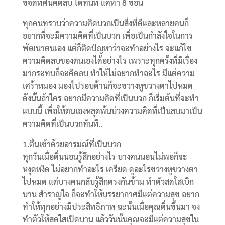
ขจัดทัศนคติลบ ได้ทันที แค่ทำ 8 ข้อนี้
ทุกคนทราบว่าความคิดบวกเป็นสิ่งที่ดีและหลายคนก็
อยากที่จะมีความคิดที่เป็นบวก เพื่อเป็นกำลังใจในการ
พัฒนาตนเอง แต่ก็ติดปัญหาว่าจะทำอย่างไร จะแก้ไข
ความคิดลบของตนเองได้อย่างไร เพราะทุกครั้งที่มีเรื่อง
มากระทบก็จะคิดลบ ทำให้ไม่อยากทำอะไร มีแต่ความ
เศร้าหมอง มองไปรอบด้านก็จะขวางหูขวางตาไปหมด
ดังนั้นถ้าใคร อยากมีความคิดที่เป็นบวก ก็เริ่มต้นที่จะทำ
แบบนี้ เพื่อให้ตนเองหลุดพ้นบ่วงความคิดที่เป็นลบมาเป็น
ความคิดที่เป็นบวกทันที..
1.ตื่นเช้าด้วยอารมณ์ที่เป็นบวก
ทุกวันเมื่อตื่นนอนรู้สึกอย่างไร บางคนนอนไม่พอก็จะ
หงุดหงิด ไม่อยากทำอะไร เครียด ดูอะไรขวางหูขวางตา
ไปหมด แต่บางคนกลับรู้สึกตรงกันข้าม ทำตัวสดใสเบิก
บาน สำราญใจ ก็จะทำให้บรรยากาศมีแต่ความสุข อยาก
ทำให้ทุกอย่างมีประสิทธิภาพ ฉะนั้นเมื่อคุณตื่นขึ้นมา จง
ทำตัวให้สดใสเปิดบาน แล้ววันนั้นคุณจะมีแต่ความสุขใน