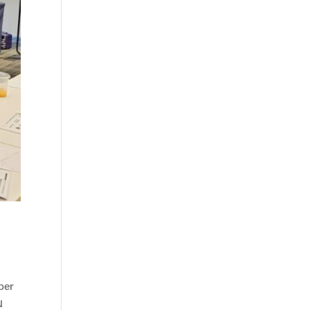
per
ม