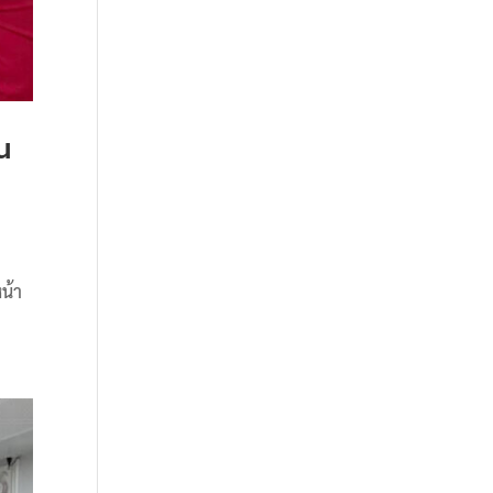
้น
น้า