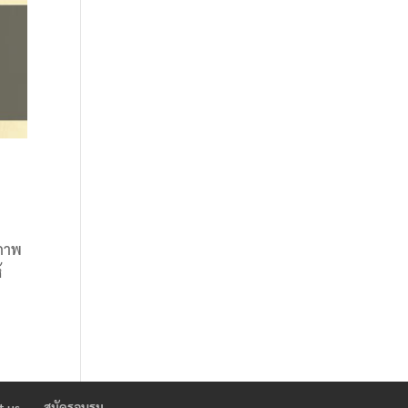
ิภาพ
้
t us
สมัครอบรม