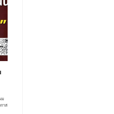
น
าผม
โอกาส