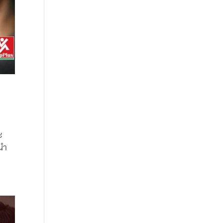
ะ
้นำ