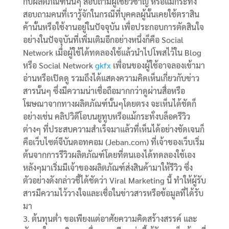
กับผลิตภัณฑ์นั้นๆ สอบถามผู้เชี่ยวชาญ หรือแม้กระทั่ง
สอบถามคนที่เรารู้จักในกรณีที่บุคคลผู้นั้นเคยใช้ตราสิน
ค้านั้นหรือใช้งานอยู่ในปัจจุบัน เพื่อประกอบการตัดสินใจ
อย่างในปัจจุบันที่เพิ่มเติมอีกอย่างหนึ่งก็คือ Social
Network เมื่อผู้ใช้ได้ทดลองใช้แล้วนำไปโพสไว้ใน Blog
หรือ Social Network
gkfx
เพื่อนของผู้ใช้อาจลองเข้ามา
อ่านหรือเปิดดู รวมถึงได้แสดงความคิดเห็นเกี่ยวกับข่าว
สารนั้นๆ ซึ่งมีความน่าเชื่อถือมากกว่าดูผ่านสื่อหรือ
โฆษณาจากทางผลิตภัณฑ์นั้นๆโดยตรง จะเห็นได้ชัดก็
อย่างเช่น คลิปวิดีโอบนยูทูบหรือแม้กระทั่งบล็อครีวิว
ต่างๆ ที่ประสบความสำเร็จมาแล้วที่เห็นได้อย่างชัดเจนก็
คือเว็บไซต์จีบันดอทคอม (Jeban.com) ที่เจ้าของเว็บเริ่ม
ต้นจากการรีวิวผลิตภัณฑ์โดยที่ตนเองได้ทดลองใช้เอง
หลังๆมาเริ่มมีเจ้าของผลิตภัณฑ์ส่งสินค้ามาให้รีวิว ซึ่ง
ตัวอย่างดังกล่าวชี้ได้ชัดว่า Viral Marketing นี้ ทำให้ผู้รับ
สารมีความไว้วางใจและเชื่อในข่าวสารหรือข้อมูลที่ได้รับ
มา
3. ต้นทุนต่ำ ขอเพียงแต่อาศัยความคิดสร้างสรรค์ และ