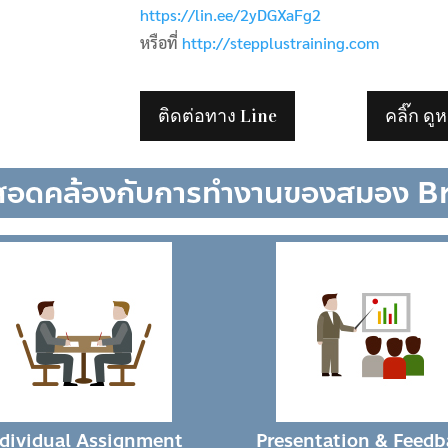
https://lin.ee/2yDGXaFg2
หรือที่
http://stepplustraining.com
ติดต่อทาง Line
คลิ๊ก ดู
สอดคล้องกับการทำงานของสมอง B
ndividual Assignment
Presentation & Feedb