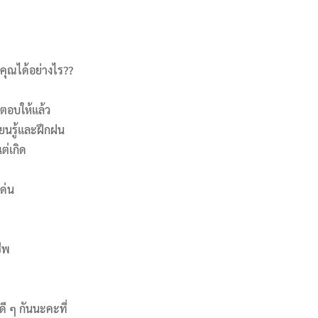
จคุณได้อย่างไร??
ำตอบให้แล้ว
ียนรู้และฝึกฝน
ต่เกิด
ด่น
ชีพ
ดี ๆ กันนะคะที่