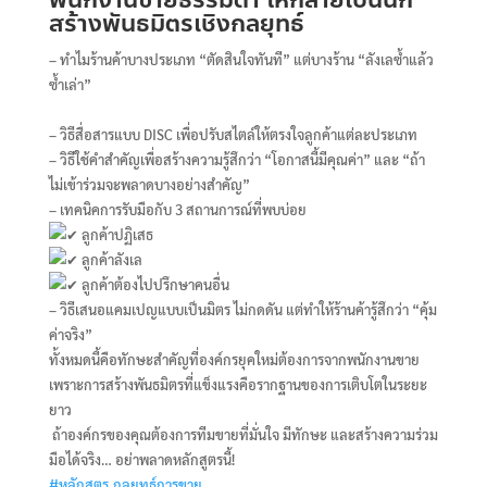
พนักงานขายธรรมดา ให้กลายเป็นนัก
สร้างพันธมิตรเชิงกลยุทธ์
– ทำไมร้านค้าบางประเภท “ตัดสินใจทันที” แต่บางร้าน “ลังเลซ้ำแล้ว
ซ้ำเล่า”
– วิธีสื่อสารแบบ DISC เพื่อปรับสไตล์ให้ตรงใจลูกค้าแต่ละประเภท
– วิธีใช้คำสำคัญเพื่อสร้างความรู้สึกว่า “โอกาสนี้มีคุณค่า” และ “ถ้า
ไม่เข้าร่วมจะพลาดบางอย่างสำคัญ”
– เทคนิคการรับมือกับ 3 สถานการณ์ที่พบบ่อย
ลูกค้าปฏิเสธ
ลูกค้าลังเล
ลูกค้าต้องไปปรึกษาคนอื่น
– วิธีเสนอแคมเปญแบบเป็นมิตร ไม่กดดัน แต่ทำให้ร้านค้ารู้สึกว่า “คุ้ม
ค่าจริง”
ทั้งหมดนี้คือทักษะสำคัญที่องค์กรยุคใหม่ต้องการจากพนักงานขาย
เพราะการสร้างพันธมิตรที่แข็งแรงคือรากฐานของการเติบโตในระยะ
ยาว
ถ้าองค์กรของคุณต้องการทีมขายที่มั่นใจ มีทักษะ และสร้างความร่วม
มือได้จริง… อย่าพลาดหลักสูตรนี้!
#หลักสูตร_กลยุทธ์การขาย