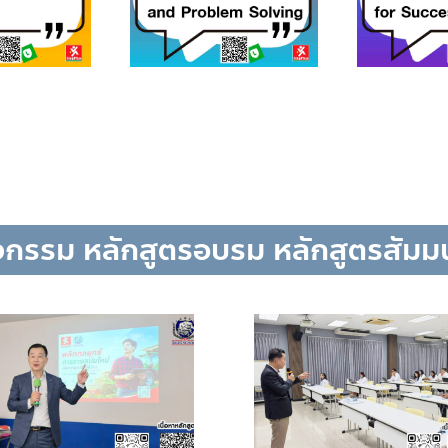
จกรรม หลักสูตรอบรม หลักสูตรสัม