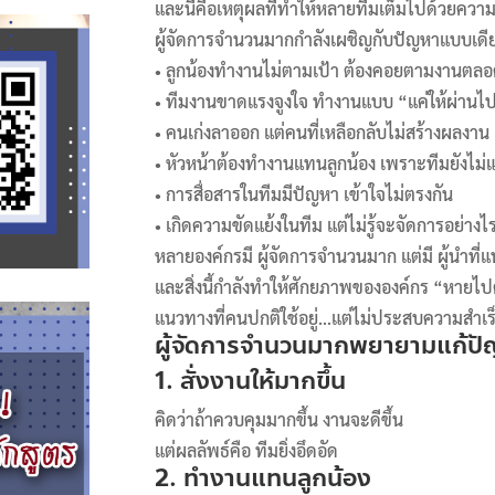
และนี่คือเหตุผลที่ทำให้หลายทีมเต็มไปด้วยความ
ผู้จัดการจำนวนมากกำลังเผชิญกับปัญหาแบบเดีย
• ลูกน้องทำงานไม่ตามเป้า ต้องคอยตามงานตล
• ทีมงานขาดแรงจูงใจ ทำงานแบบ “แค่ให้ผ่านไป
• คนเก่งลาออก แต่คนที่เหลือกลับไม่สร้างผลงาน
• หัวหน้าต้องทำงานแทนลูกน้อง เพราะทีมยังไม่
• การสื่อสารในทีมมีปัญหา เข้าใจไม่ตรงกัน
• เกิดความขัดแย้งในทีม แต่ไม่รู้จะจัดการอย่างไ
หลายองค์กรมี ผู้จัดการจำนวนมาก แต่มี ผู้นำที่แ
และสิ่งนี้กำลังทำให้ศักยภาพขององค์กร “หายไปคร
แนวทางที่คนปกติใช้อยู่…แต่ไม่ประสบความสำเร
ผู้จัดการจำนวนมากพยายามแก้ปัญห
1. สั่งงานให้มากขึ้น
คิดว่าถ้าควบคุมมากขึ้น งานจะดีขึ้น
แต่ผลลัพธ์คือ ทีมยิ่งอึดอัด
2. ทำงานแทนลูกน้อง