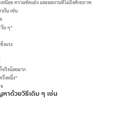
เหนื่อย ความขัดแย้ง และผลงานที่ไม่ถึงศักยภาพ
วกัน เช่น
อด
วัน ๆ”
แข็งแรง
ร
ท้จริงน้อยมาก
ึ่งหนึ่ง”
็จ
าด้วยวิธีเดิม ๆ เช่น