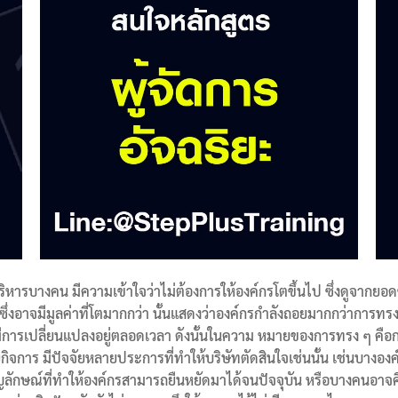
บริหารบางคน มีความเข้าใจว่าไม่ต้องการให้องค์กรโตขึ้นไป ซึ่งดูจากยอดข
ดซึ่งอาจมีมูลค่าที่โตมากกว่า นั้นแสดงว่าองค์กรกำลังถอยมากกว่าการท
ารเปลี่ยนแปลงอยู่ตลอดเวลา ดังนั้นในความ หมายของการทรง ๆ คือการ
กิจการ มีปัจจัยหลายประการที่ทำให้บริษัทตัดสินใจเช่นนั้น เช่นบางอง
ักษณ์ที่ทำให้องค์กรสามารถยืนหยัดมาได้จนปัจจุบัน หรือบางคนอาจคิดว่