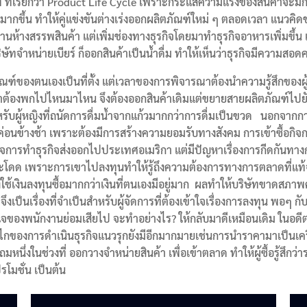
 ที่เรียกว่า Product Life Cycle เพราะกระแสความแรงของสินค้าจะม
่มมากขึ้น ทำให้คู่แข่งขันต่างเร่งออกผลิตภัณฑ์ใหม่ ๆ ตลอดเวลา แนวค
านห้างสรรพสินค้า แต่เพิ่มช่องทางธุรกิจโดยมาทำธุรกิจอาหารเพิ่มขึ้น 
 บริษัทจำหน่ายเบียร์ ก็ออกสินค้าเป็นน้ำดื่ม ทำให้เห็นว่าธุรกิจมีความ
์ของตนเองเป็นที่ตั้ง แต่เวลาของการพิจารณาต้องนำความรู้สึกของผู้บร
วลาต้องพกไปไหนมาไหน จึงต้องออกสินค้าเดิมแต่ขยายสายผลิตภัณฑ์ไปยั
หรับผู้หญิงที่ถนัดการดื่มน้ำจากแก้วมากกว่าการดื่มเป็นขวด นอกจาก
มาค่อนข้างช้า เพราะต้องมีการสร้างความยอมรับทางสังคม การเข้าซื้อก
างกิจการทำธุรกิจส่งออกไปประเทศอเมริกา แต่มีปัญหาเรื่องการกีดกันทาง
โดด เพราะการเขาไปลงทุนทำให้รู้ถึงความต้องการทางการตลาดที่แท้จริ
องใช้เงินลงทุนซื้อมากกว่าเงินที่ตนเองมีอยู่มาก ผลทำให้บริษัทขาดสภาพค
งเป็นเรื่องที่จำเป็นสำหรับผู้จัดการที่ต้องเข้าใจเรื่องการลงทุน พอๆ 
งใจของพนักงานย่อมเสียไป จะทำอย่างไร? ให้กลับมาดีเหมือนเดิม ในอดีต
กลไกของการดำเนินธุรกิจแนวรุกยังมีอีกมากมายเช่นการนำราคามาเป็นเครื
งแถมหนึ่งในช่วงที่ ออกวางจำหน่ายสินค้า เพื่อเข้าตลาด ทำให้ผู้ซื้อรู
รโมชั่น เป็นต้น