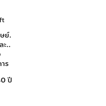
oft
ษย์.
ละ..
ง
การ
0 ปี