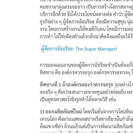
คนชรามาดูแลระยะยาว เป็นการสร้างโอกาสทางธุรกิจ
บริการอีกด้วย จึงได้ประโยชน์หลายต่อ คำว่า ผู้
ธุรกิจต่าง ๆ ผู้จัดการอัจฉริยะ ต้องมีความสุขุ
งาน โดยการสร้างงานให้พอดีกับคน โดยมีการมองคน
การทำ ไม่ใช่เพียงทำแล้วกลับมาคิดถึงผลที่จะได
-ผู้จัดการอัจฉริยะ: The Super Manager!
การมองแผนงานของผู้จัดการอัจริยะจำเป็นต้องเร
ทิศทาง คือ องค์กรควรจะรุก องค์กรควรจะทรงๆ ไว
ทิศทางที่
1 ถ้าองค์กรมองว่าควรจะรุก
รุกอย่าง
จบจริง ๆ คือประสบภาวะขาดทุนอย่างย่อยยับ เพรา
เป็นยุทธศาสตร์เชิงรุกทำได้หลายวิธี เช่น
1) ออกผลิตภัณฑ์ใหม่
โดยเริ่มต้นจากการโยนหิน
เทรนโลก คือกระแสของสปาหรือชาเขียวนั้นกำลังมา
อ้อมชาเขียว ล้วนแล้วแต่เป็นการพัฒนาผลิตภัณ