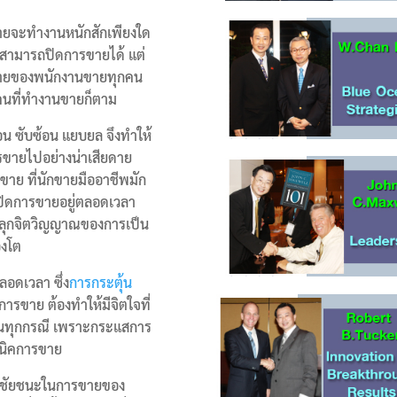
นขายจะทำงานหนักสักเพียงใด
่สามารถปิดการขายได้ แต่
งง่ายของพนักงานขายทุกคน
คนที่ทำงานขายก็ตาม
่อน ซับซ้อน แยบยล จึงทำให้
ายไปอย่างน่าเสียดาย
รขาย ที่นักขายมืออาชีพมัก
ารปิดการขายอยู่ตลอดเวลา
ปลุกจิตวิญญาณของการเป็น
องโต
ลอดเวลา ซึ่ง
การกระตุ้น
การขาย ต้องทำให้มีจิตใจที่
ยในทุกกรณี เพราะกระแสการ
ทคนิคการขาย
้รับชัยชนะในการขายของ