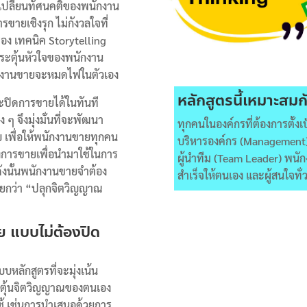
การเปลี่ยนทัศนคติของพนักงาน
ขายเชิงรุก ไม่กังวลใจที่
รอง เทคนิค
Storytelling
ระตุ้นหัวใจของพนักงาน
นักงานขายจะหมดไฟในตัวเอง
หลักสูตรนี้เหมาะสมก
่จะปิดการขายได้ในทันที
 ๆ จึงมุ่งมั่นที่จะพัฒนา
ทุกคนในองค์กรที่ต้องการตั้ง
เพื่อให้พนักงานขายทุกคน
บริหารองค์กร (Management
การขายเพื่อนำมาใช้ในการ
ผู้นำทีม (
Team Leader)
พนัก
ังนั้นพนักงานขายจำต้อง
สำเร็จให้ตนเอง และผู้สนใจทั่
กเรียกว่า “ปลุกจิตวิญญาณ
ย แบบไม่ต้องปิด
หลักสูตรที่จะมุ่งเน้น
ระตุ้นจิตวิญญาณของตนเอง
ช้ เช่นการนำเสนอด้วยการ